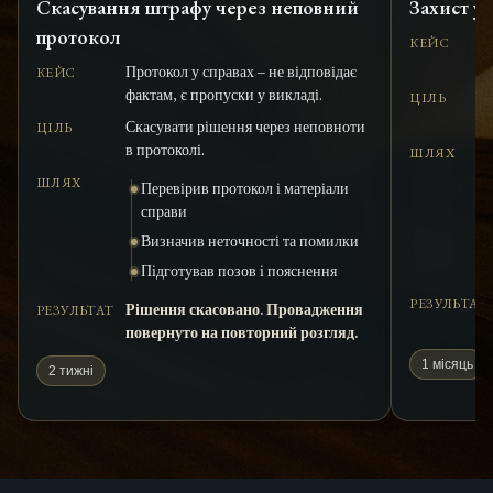
Скасування штрафу через неповний
Захист у
протокол
КЕЙС
Протокол у справах – не відповідає
КЕЙС
фактам, є пропуски у викладі.
ЦІЛЬ
Скасувати рішення через неповноти
ЦІЛЬ
в протоколі.
ШЛЯХ
ШЛЯХ
Перевірив протокол і матеріали
справи
Визначив неточності та помилки
Підготував позов і пояснення
РЕЗУЛЬТАТ
Рішення скасовано. Провадження
РЕЗУЛЬТАТ
повернуто на повторний розгляд.
1 місяць
2 тижні