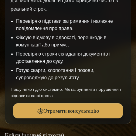
дій. Моя мета: досягти цього юридично чисто і в
реальний строк.
Перевіряю підстави затримання і належне
повідомлення про права.
Фіксую відмову в адвокаті, перешкоди в
комунікації або примус.
Перевіряю строки складання документів і
доставлення до суду.
Готую скарги, клопотання і позови,
супроводжую до результату.
Пишу чітко і дію системно. Мета: зупинити порушення і
відновити ваші права.
Отримати консультацію
Кейси (реальні підходи)