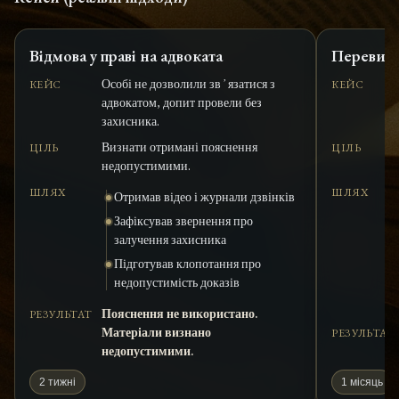
Відмова у праві на адвоката
Перевище
Особі не дозволили звʼязатися з
КЕЙС
КЕЙС
адвокатом, допит провели без
захисника.
Визнати отримані пояснення
ЦІЛЬ
ЦІЛЬ
недопустимими.
ШЛЯХ
ШЛЯХ
Отримав відео і журнали дзвінків
Зафіксував звернення про
залучення захисника
Підготував клопотання про
недопустимість доказів
Пояснення не використано.
РЕЗУЛЬТАТ
Матеріали визнано
РЕЗУЛЬТАТ
недопустимими.
2 тижні
1 місяць