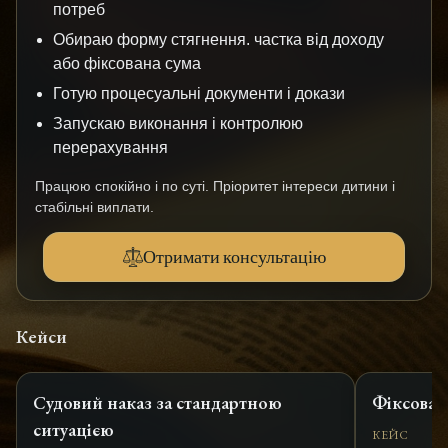
потреб
Обираю форму стягнення. частка від доходу
або фіксована сума
Готую процесуальні документи і докази
Запускаю виконання і контролюю
перерахування
Працюю спокійно і по суті. Пріоритет інтереси дитини і
стабільні виплати.
Отримати консультацію
Кейси
Судовий наказ за стандартною
Фіксован
ситуацією
КЕЙС