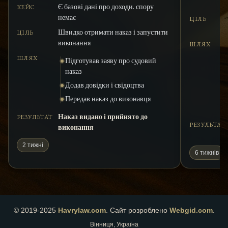
Є базові дані про доходи. спору
КЕЙС
немає
ЦІЛЬ
Швидко отримати наказ і запустити
ЦІЛЬ
виконання
ШЛЯХ
ШЛЯХ
Підготував заяву про судовий
наказ
Додав довідки і свідоцтва
Передав наказ до виконавця
Наказ видано і прийнято до
РЕЗУЛЬТАТ
РЕЗУЛЬТАТ
виконання
2 тижні
6 тижнів
© 2019-2025
Havrylaw.com
.
Сайт розроблено
Webgid.com
.
Вінниця, Україна