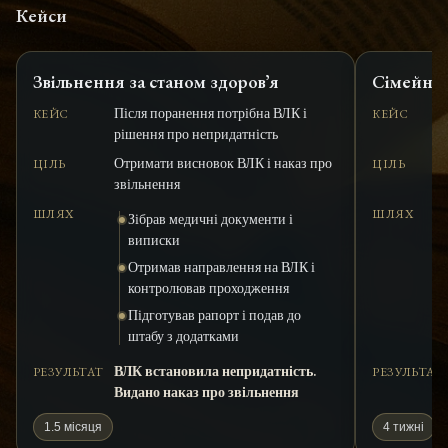
Кейси
Звільнення за станом здоровʼя
Сімейні 
Після поранення потрібна ВЛК і
КЕЙС
КЕЙС
рішення про непридатність
Отримати висновок ВЛК і наказ про
ЦІЛЬ
ЦІЛЬ
звільнення
ШЛЯХ
ШЛЯХ
Зібрав медичні документи і
виписки
Отримав направлення на ВЛК і
контролював проходження
Підготував рапорт і подав до
штабу з додатками
ВЛК встановила непридатність.
РЕЗУЛЬТАТ
РЕЗУЛЬТАТ
Видано наказ про звільнення
1.5 місяця
4 тижні