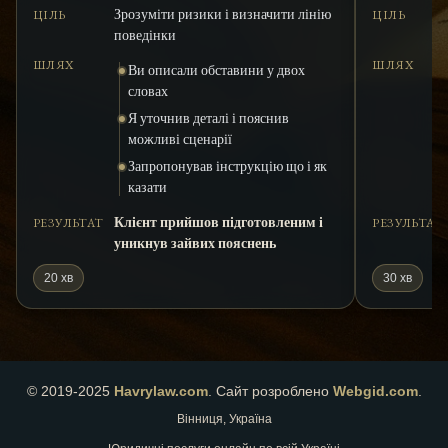
Зрозуміти ризики і визначити лінію
ЦІЛЬ
ЦІЛЬ
поведінки
ШЛЯХ
ШЛЯХ
Ви описали обставини у двох
словах
Я уточнив деталі і пояснив
можливі сценарії
Запропонував інструкцію що і як
казати
Клієнт прийшов підготовленим і
РЕЗУЛЬТАТ
РЕЗУЛЬТАТ
уникнув зайвих пояснень
20 хв
30 хв
© 2019-2025
Havrylaw.com
.
Сайт розроблено
Webgid.com
.
Вінниця, Україна