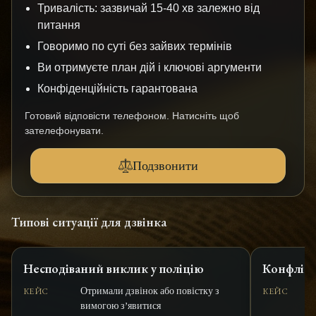
Тривалість: зазвичай 15-40 хв залежно від
питання
Говоримо по суті без зайвих термінів
Ви отримуєте план дій і ключові аргументи
Конфіденційність гарантована
Готовий відповісти телефоном. Натисніть щоб
зателефонувати.
Подзвонити
Типові ситуації для дзвінка
Несподіваний виклик у поліцію
Конфлікт
Отримали дзвінок або повістку з
КЕЙС
КЕЙС
вимогою з’явитися